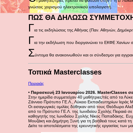
ι μαθητές/τριες πρέπει να φοιτούν στην Γ΄ή Β' Λυκ
γνώσεις χειρισμού ηλεκτρονικού υπολογιστή.
ΠΩΣ ΘΑ ΔΗΛΩΣΩ ΣΥΜΜΕΤΟΧ
Γ
ια τις εκδηλώσεις της Αθήνας (Παν. Αθηνών, Δημόκρι
Γ
ια την εκδήλωση που διοργανώνει το ΕΚΦΕ Χανίων 
Σ
ύντομα θα ανακοινωθούν και οι σύνδεσμοι για εγγρα
Τοπικά Masterclasses
Πειραιάς
•
Παρασκευή 23 Ιανουαρίου 2026. MasterClasses σε 
Στην ημερίδα συμμετείχαν 40 μαθήτριες/τές από τα Λύκε
Ζάννειο Πρότυπο ΓΕ.Λ., Λύκειο Εκπαιδευτηρίων Ιεράς Μ
Οι εισαγωγικές ομιλίες δόθηκαν από τους Θεόδωρο Αλε
από το Πρότυπο ΓΕ.Λ. της Ιωνιδείου Σχολής Πειραιά σε
καθηγητής της Ιωνιδείου Σχολής Νίκος Παπαδάκης. Ευ
Μουζάκη και Δημήτρη Ξυνή για τη βοήθειά τους κατά τη 
Δείτε τα αποτελέσματα της ερευνητικής εργασίας των μ