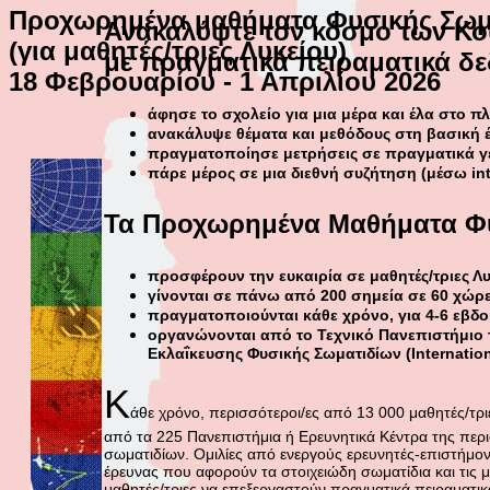
Προχωρημένα μαθήματα Φυσικής Σωμ
Ανακαλύψτε τον κόσμο των Κο
(για μαθητές/τριες Λυκείου)
με πραγματικά πειραματικά δ
18 Φεβρουαρίου - 1 Απριλίου 2026
άφησε το σχολείο για μια μέρα και έλα στο 
ανακάλυψε θέματα και μεθόδους στη βασική έρ
πραγματοποίησε μετρήσεις σε πραγματικά γ
πάρε μέρος σε μια διεθνή συζήτηση (μέσω in
Τα Προχωρημένα Μαθήματα Φ
προσφέρουν την ευκαιρία σε μαθητές/τριες Λ
γίνονται σε πάνω από 200 σημεία σε 60 χώρε
πραγματοποιούνται κάθε χρόνο, για 4-6 εβδ
οργανώνονται από το Τεχνικό Πανεπιστήμιο 
Εκλαΐκευσης Φυσικής Σωματιδίων (Internation
Κ
άθε χρόνο, περισσότεροι/ες από 13 000 μαθητές/τρ
από τα 225 Πανεπιστήμια ή Ερευνητικά Κέντρα της περι
σωματιδίων. Ομιλίες από ενεργούς ερευνητές-επιστήμον
έρευνας που αφορούν τα στοιχειώδη σωματίδια και τις μ
μαθητές/τριες να επεξεργαστούν πραγματικά πειραματι