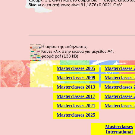
κουαρκ, 3,1 GeV) και στο σωματίδιο Υ (δέσμια κατάστασ
δίνουν οι επιστήμονες είναι 91,1876±0,0021 GeV.
Η αφίσα της εκδήλωσης:
Κάντε κλικ στην εικόνα για μέγεθος Α4,
φορμά pdf (133 kB)
Masterclasses 2005
Masterclasses 
Masterclasses 2009
Masterclasses 
Masterclasses 2013
Masterclasses 
Masterclasses 2017
Masterclasses 
Masterclasses 2021
Masterclasses 
Masterclasses 2025
Masterclasses
International