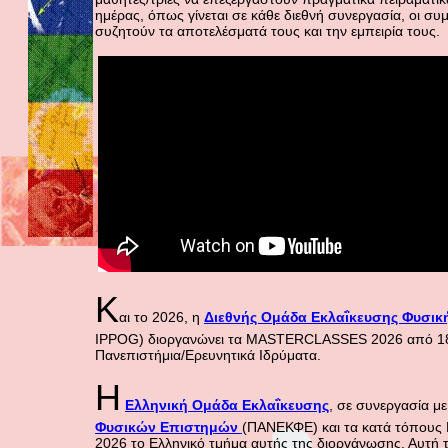
ημέρας, όπως γίνεται σε κάθε διεθνή συνεργασία, οι συ
συζητούν τα αποτελέσματά τους και την εμπειρία τους.
Κ
αι το 2026, η
Διεθνής Ομάδα Εκλαΐκευσης Φυσικ
IPPOG) διοργανώνει τα MASTERCLASSES 2026 από 18/2
Πανεπιστήμια/Ερευνητικά Ιδρύματα.
H
Ελληνική Ομάδα Εκλαΐκευσης
, σε συνεργασία μ
Φυσικών Επιστημών
(ΠΑΝΕΚΦΕ) και τα κατά τόπους 
2026 το Ελληνικό τμήμα αυτής της διοργάνωσης. Αυτή 