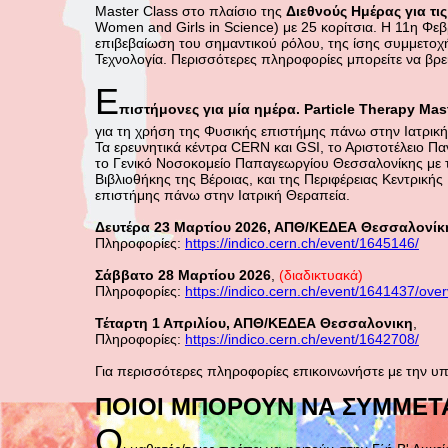
Master Class στο πλαίσιο της
Διεθνούς Ημέρας για τις
Women and Girls in Science) με 25 κορίτσια. Η 11η Φεβ
επιβεβαίωση του σημαντικού ρόλου, της ίσης συμμετοχ
Τεχνολογία. Περισσότερες πληροφορίες μπορείτε να βρε
Ε
πιστήμονες για μία ημέρα. Particle Therapy Mas
για τη χρήση της Φυσικής επιστήμης πάνω στην Ιατρικ
Τα ερευνητικά κέντρα CERN και GSI, το Αριστοτέλειο 
το Γενικό Νοσοκομείο Παπαγεωργίου Θεσσαλονίκης με τ
Βιβλιοθήκης της Βέροιας, και της Περιφέρειας Κεντρική
επιστήμης πάνω στην Ιατρική Θεραπεία.
Δευτέρα 23 Μαρτίου 2026, ΑΠΘ/ΚΕΔΕΑ Θεσσαλονίκ
Πληροφορίες:
https://indico.cern.ch/event/1645146/
Σάββατο 28 Μαρτίου 2026
,
(διαδικτυακά)
Πληροφορίες:
https://indico.cern.ch/event/1641437/over
Τέταρτη 1 Απριλίου, ΑΠΘ/ΚΕΔΕΑ Θεσσαλονικη
,
Πληροφορίες:
https://indico.cern.ch/event/1642708/
Για περισσότερες πληροφορίες επικοινωνήστε με την 
ΠΟΙΟΙ ΜΠΟΡΟΥΝ ΝΑ ΣΥΜΜΕΤ
Ο