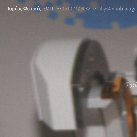
Τομέας Φυσικής
ΕΜΠ +30 210 772 3032 - e_phys@mail.ntua.gr
Σχο