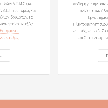
δών (Δ.Π.Μ.Σ.), και
υποδομή για την εκπαί
 Δ.Ε.Π. του Τομέα, και
αλλά και των άλλ
 άλλων ιδρυμάτων. Τα
Εργαστηρια
υσικής είναι τα εξής:
Ηλεκτρομαγνητισμού,
ς Εφαρμογές
Φυσικής, Φυσικής Συμ
νοδιατάξεις
και Οπτοηλεκτρονι
..
Π