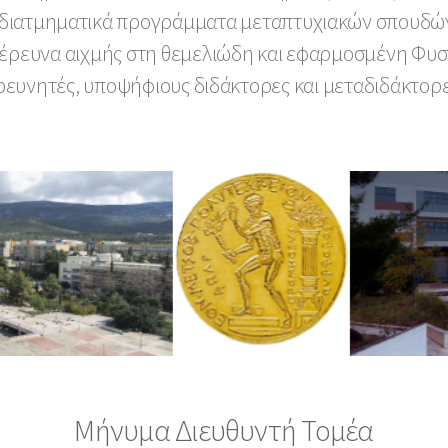
ό διατμηματικά προγράμματα μεταπτυχιακών σπουδών
έρευνα αιχμής στη θεμελιώδη και εφαρμοσμένη Φυσικ
ρευνητές, υποψήφιους διδάκτορες και μεταδιδάκτορε
Μήνυμα Διευθυντή Τομέα