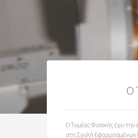
Ο 
Ο Τομέας Φυσικής έχει την
στη Σχολή Εφαρμοσμένων Μ