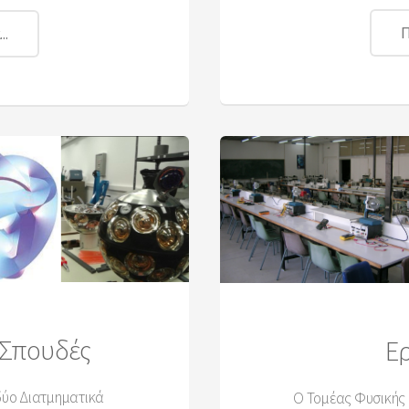
Π
..
 Σπουδές
Ε
δύο Διατμηματικά
O Τομέας Φυσικής 