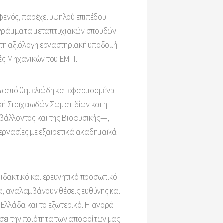
φενός, παρέχει υψηλού επιπέδου
ρογράμματα μεταπτυχιακών σπουδών
τητη αξιόλογη εργαστηριακή υποδομή
λές Μηχανικών του ΕΜΠ.
ρω από θεμελιώδη και εφαρμοσμένα
ή Στοιχειωδών Σωματιδίων και η
ιβάλλοντος και της Βιοφυσικής—,
εργασίες με εξαιρετικά ακαδημαϊκά
διδακτικό και ερευνητικό προσωπικό
α, αναλαμβάνουν θέσεις ευθύνης και
 Ελλάδα και το εξωτερικό. Η αγορά
ίσει την ποιότητα των αποφοίτων μας