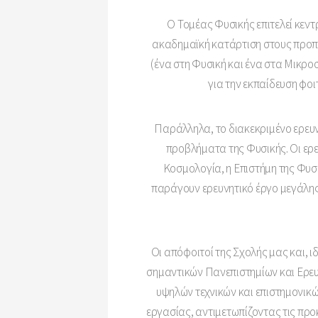
Ο Τομέας Φυσικής επιτελεί κεν
ακαδημαϊκή κατάρτιση στους προπ
(ένα στη Φυσική και ένα στα Μικρο
για την εκπαίδευση φο
Παράλληλα, το διακεκριμένο ερευ
προβλήματα της Φυσικής. Οι ερ
Κοσμολογία, η Επιστήμη της Φυσ
παράγουν ερευνητικό έργο μεγάλης
Οι απόφοιτοί της Σχολής μας και, 
σημαντικών Πανεπιστημίων και Ερευ
υψηλών τεχνικών και επιστημονικώ
εργασίας, αντιμετωπίζοντας τις προ