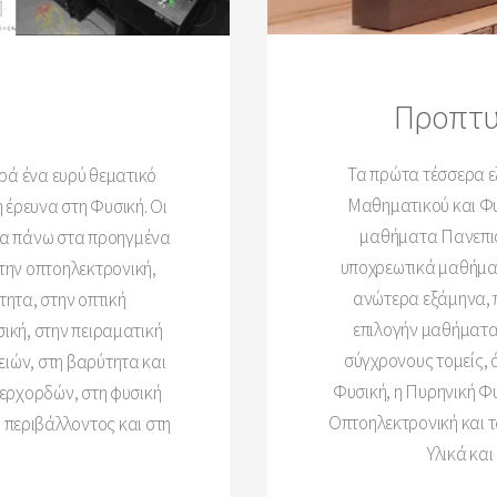
Προπτυ
Τα πρώτα τέσσερα ε
ρά ένα ευρύ θεματικό
Μαθηματικού και Φυ
έρευνα στη Φυσική. Οι
μαθήματα Πανεπισ
να πάνω στα προηγμένα
υποχρεωτικά μαθήμα
στην οπτοηλεκτρονική,
ανώτερα εξάμηνα, 
τητα, στην οπτική
επιλογήν μαθήματα
ική, στην πειραματική
σύγχρονους τομείς, 
ειών, στη βαρύτητα και
Φυσική, η Πυρηνική Φυ
περχορδών, στη φυσική
Οπτοηλεκτρονική και τ
 περιβάλλοντος και στη
Υλικά και