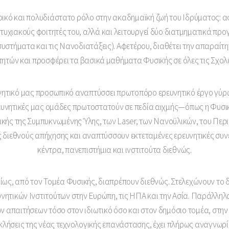
τρικό και πολυδιάστατο ρόλο στην ακαδημαϊκή ζωή του Ιδρύματος: α
τυχιακούς φοιτητές του, αλλά και λειτουργεί δύο διατμηματικά π
συστήματα και τις Νανοδιατάξεις). Αφετέρου, διαθέτει την απαραί
ιτητών και προσφέρει τα βασικά μαθήματα Φυσικής σε όλες τις Σχο
νητικό μας προσωπικό αναπτύσσει πρωτοπόρο ερευνητικό έργο γύ
ευνητικές μας ομάδες πρωτοστατούν σε πεδία αιχμής—όπως η Φυσικ
ικής της Συμπυκνωμένης Ύλης, των Laser, των Νανοϋλικών, του Περ
 διεθνούς απήχησης και αναπτύσσουν εκτεταμένες ερευνητικές συν
κέντρα, πανεπιστήμια και ινστιτούτα διεθνώς.
ιδίως, από τον Τομέα Φυσικής, διαπρέπουν διεθνώς. Στελεχώνουν το 
νητικών Ινστιτούτων στην Ευρώπη, τις ΗΠΑ και την Ασία. Παράλληλ
ν απαιτήσεων τόσο στον ιδιωτικό όσο και στον δημόσιο τομέα, στην
κλήσεις της νέας τεχνολογικής επανάστασης, έχει πλήρως αναγνωρ