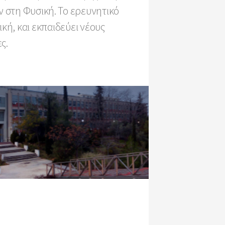
 στη Φυσική. Το ερευνητικό
ή, και εκπαιδεύει νέους
ς.