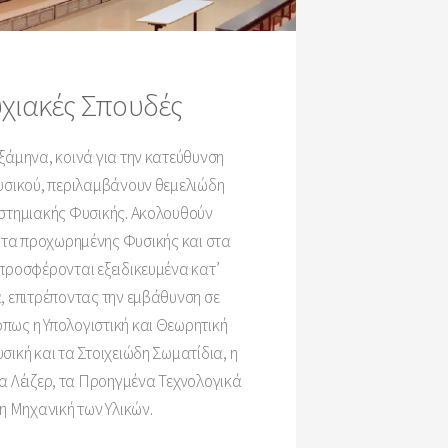
χιακές Σπουδές
ξάμηνα, κοινά για την κατεύθυνση
σικού, περιλαμβάνουν θεμελιώδη
τημιακής Φυσικής. Ακολουθούν
τα προχωρημένης Φυσικής και στα
προσφέρονται εξειδικευμένα κατ’
, επιτρέποντας την εμβάθυνση σε
όπως η Υπολογιστική και Θεωρητική
σική και τα Στοιχειώδη Σωματίδια, η
α Λέιζερ, τα Προηγμένα Τεχνολογικά
 η Μηχανική των Υλικών.