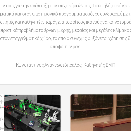
ν τους για την ανάπτυξη των επιχειρήσεών της. Το υψηλό, ευρύ και
ηματικά και στον επιστημονικό προγραμματισμό, σε συνδυασμό με 
φοιτητές και καθηγητές, παράγει αποφοίτους ικανούς να καινοτομούν
αχειριστικά προβλήματα έργων μικρής, μεσαίας και μεγάλης κλίμακας.
στον επαγγελματικό χώρο, το οποίο συνεχώς αυξάνεται χάρη στις δι
αποφοίτων μας.
Κωνσταντίνος Αναγνωστόπουλος, Καθηγητής ΕΜΠ