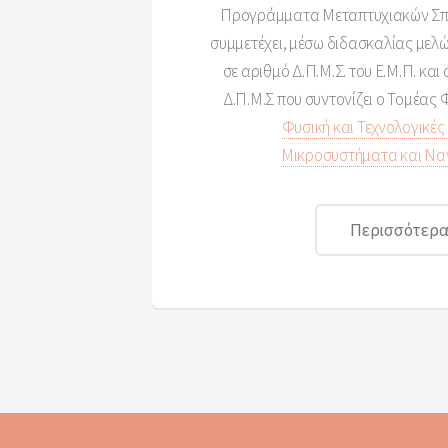
Προγράμματα Μεταπτυχιακών Σπου
συμμετέχει, μέσω διδασκαλίας μελών
σε αριθμό Δ.Π.Μ.Σ. του Ε.Μ.Π. και
Δ.Π.Μ.Σ που συντονίζει ο Τομέας Φ
Φυσική και Τεχνολογικέ
Μικροσυστήματα και Να
Περισσότερα.