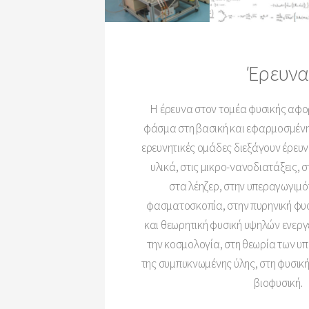
Έρευνα
Η έρευνα στον τομέα φυσικής αφο
φάσμα στη βασική και εφαρμοσμένη 
ερευνητικές ομάδες διεξάγουν έρευ
υλικά, στις μικρο-νανοδιατάξεις, 
στα λέηζερ, στην υπεραγωγιμό
φασματοσκοπία, στην πυρηνική φυσ
και θεωρητική φυσική υψηλών ενεργ
την κοσμολογία, στη θεωρία των υ
της συμπυκνωμένης ύλης, στη φυσική
βιοφυσική.