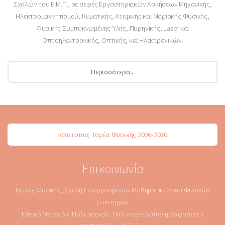
Σχολών του Ε.Μ.Π., σε σειρές Εργαστηριακών Ασκήσεων Μηχανικής,
Ηλεκτρομαγνητισμού, Κυματικής, Ατομικής και Μοριακής Φυσικής,
Φυσικής Συμπυκνωμένης Ύλης, Πυρηνικής, Laser και
Οπτοηλεκτρονικής, Οπτικής, και Ηλεκτρονικών.
Περισσότερα...
Ιστότοπος Τομέα Φυσικής 2006-2020
Επικοινωνία
Τομέας Φυσικής, Σχολή Εφαρμοσμένων Μαθηματικών και Φυσικών
Επιστημών
Εθνικό Μετσόβιο Πολυτεχνείο, Πολυτεχνειούπολη Ζωγράφου