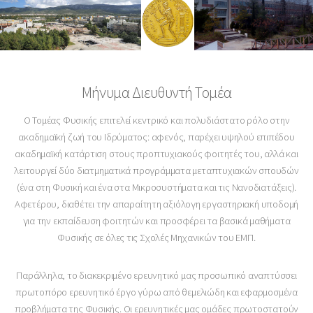
Μήνυμα Διευθυντή Τομέα
Ο Τομέας Φυσικής επιτελεί κεντρικό και πολυδιάστατο ρόλο στην
ακαδημαϊκή ζωή του Ιδρύματος: αφενός, παρέχει υψηλού επιπέδου
ακαδημαϊκή κατάρτιση στους προπτυχιακούς φοιτητές του, αλλά και
λειτουργεί δύο διατμηματικά προγράμματα μεταπτυχιακών σπουδών
(ένα στη Φυσική και ένα στα Μικροσυστήματα και τις Νανοδιατάξεις).
Αφετέρου, διαθέτει την απαραίτητη αξιόλογη εργαστηριακή υποδομή
για την εκπαίδευση φοιτητών και προσφέρει τα βασικά μαθήματα
Φυσικής σε όλες τις Σχολές Μηχανικών του ΕΜΠ.
Παράλληλα, το διακεκριμένο ερευνητικό μας προσωπικό αναπτύσσει
πρωτοπόρο ερευνητικό έργο γύρω από θεμελιώδη και εφαρμοσμένα
προβλήματα της Φυσικής. Οι ερευνητικές μας ομάδες πρωτοστατούν