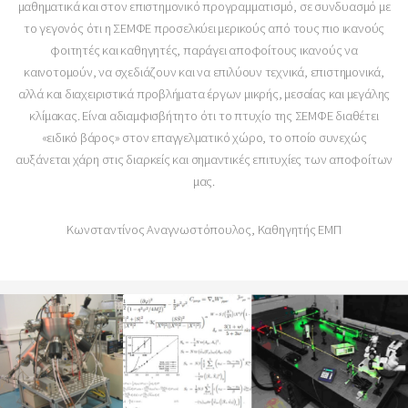
μαθηματικά και στον επιστημονικό προγραμματισμό, σε συνδυασμό με
το γεγονός ότι η ΣΕΜΦΕ προσελκύει μερικούς από τους πιο ικανούς
φοιτητές και καθηγητές, παράγει αποφοίτους ικανούς να
καινοτομούν, να σχεδιάζουν και να επιλύουν τεχνικά, επιστημονικά,
αλλά και διαχειριστικά προβλήματα έργων μικρής, μεσαίας και μεγάλης
κλίμακας. Είναι αδιαμφισβήτητο ότι το πτυχίο της ΣΕΜΦΕ διαθέτει
«ειδικό βάρος» στον επαγγελματικό χώρο, το οποίο συνεχώς
αυξάνεται χάρη στις διαρκείς και σημαντικές επιτυχίες των αποφοίτων
μας.
Κωνσταντίνος Αναγνωστόπουλος, Καθηγητής ΕΜΠ