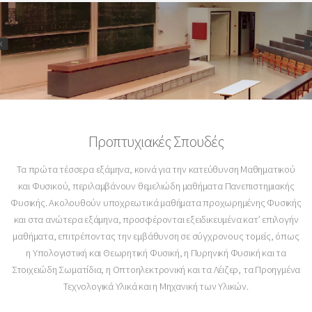
Προπτυχιακές Σπουδές
Τα πρώτα τέσσερα εξάμηνα, κοινά για την κατεύθυνση Μαθηματικού
και Φυσικού, περιλαμβάνουν θεμελιώδη μαθήματα Πανεπιστημιακής
Φυσικής. Ακολουθούν υποχρεωτικά μαθήματα προχωρημένης Φυσικής
και στα ανώτερα εξάμηνα, προσφέρονται εξειδικευμένα κατ’ επιλογήν
μαθήματα, επιτρέποντας την εμβάθυνση σε σύγχρονους τομείς, όπως
η Υπολογιστική και Θεωρητική Φυσική, η Πυρηνική Φυσική και τα
Στοιχειώδη Σωματίδια, η Οπτοηλεκτρονική και τα Λέιζερ, τα Προηγμένα
Τεχνολογικά Υλικά και η Μηχανική των Υλικών.