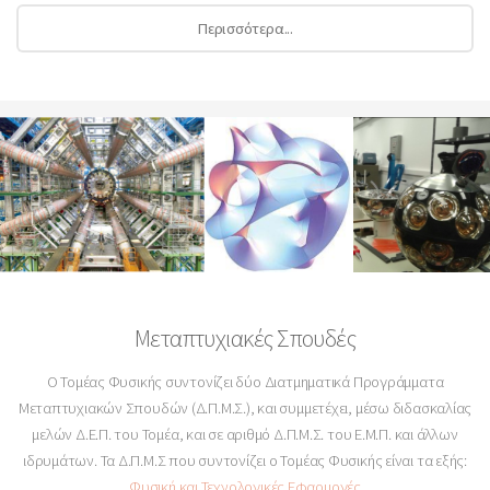
Περισσότερα...
Μεταπτυχιακές Σπουδές
Ο Τομέας Φυσικής συντονίζει δύο Διατμηματικά Προγράμματα
Μεταπτυχιακών Σπουδών (Δ.Π.Μ.Σ.), και συμμετέχει, μέσω διδασκαλίας
μελών Δ.Ε.Π. του Τομέα, και σε αριθμό Δ.Π.Μ.Σ. του Ε.Μ.Π. και άλλων
ιδρυμάτων. Τα Δ.Π.Μ.Σ που συντονίζει ο Τομέας Φυσικής είναι τα εξής:
Φυσική και Τεχνολογικές Εφαρμογές