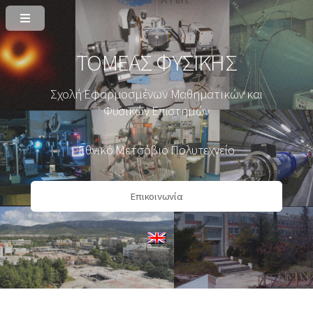
ΤΟΜΕΑΣ ΦΥΣΙΚΗΣ
Σχολή Εφαρμοσμένων Μαθηματικών και
Φυσικών Επιστημών
Εθνικό Μετσόβιο Πολυτεχνείο
Επικοινωνία