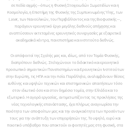
σε πεδία αιχμής—όπως η Φυσική Στοιχειωδών Σωματιδίων και η
Κοσμολογία, η Επιστήμη της Φυσικής της Συμπυκνωμένης Ύλης, των
Laser, των Νανοϋλικών, του Περιβάλλοντος και της Βιοφυσικής—,
παράγουν ερευνητικό έργο μεγάλης διεθνούς απήχησης και
αναπτύσσουν εκτεταμένες ερευνητικές συνεργασίες με εξαιρετικά
ακαδημαϊκά κέντρα, πανεπιστήμια και ινστιτούτα διεθνώς.
Οι απόφοιτοί της Σχολής μας και, ιδίως, από τον Τομέα Φυσικής,
διαπρέπουν διεθνώς. Στελεχώνουν το διδακτικό και ερευνητικό
προσωπικό σημαντικών Πανεπιστημίων και Ερευνητικών Ινστιτούτων
στην Ευρώπη, τις ΗΠΑ και την Ασία. Παράλληλα, αναλαμβάνουν θέσεις
ευθύνης και υψηλών τεχνικών και επιστημονικών απαιτήσεων τόσο
στον ιδιωτικό όσο και στον δημόσιο τομέα, στην Ελλάδα και το
εξωτερικό. Η αγορά εργασίας, αντιμετωπίζοντας τις προκλήσεις της
νέας τεχνολογικής επανάστασης, έχει πλήρως αναγνωρίσει την
ποιότητα των αποφοίτων μας και την αναγκαιότητα των προσόντων
τους για την ανάπτυξη των επιχειρήσεών της. Το υψηλό, ευρύ και
ποιοτικό υπόβαθρο που αποκτούν οι φοιτητές μας στη φυσική, στα