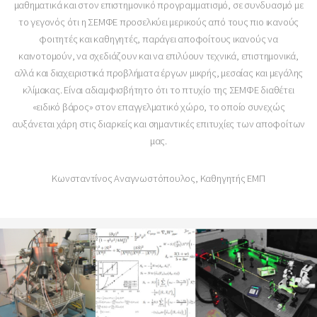
μαθηματικά και στον επιστημονικό προγραμματισμό, σε συνδυασμό με
το γεγονός ότι η ΣΕΜΦΕ προσελκύει μερικούς από τους πιο ικανούς
φοιτητές και καθηγητές, παράγει αποφοίτους ικανούς να
καινοτομούν, να σχεδιάζουν και να επιλύουν τεχνικά, επιστημονικά,
αλλά και διαχειριστικά προβλήματα έργων μικρής, μεσαίας και μεγάλης
κλίμακας. Είναι αδιαμφισβήτητο ότι το πτυχίο της ΣΕΜΦΕ διαθέτει
«ειδικό βάρος» στον επαγγελματικό χώρο, το οποίο συνεχώς
αυξάνεται χάρη στις διαρκείς και σημαντικές επιτυχίες των αποφοίτων
μας.
Κωνσταντίνος Αναγνωστόπουλος, Καθηγητής ΕΜΠ