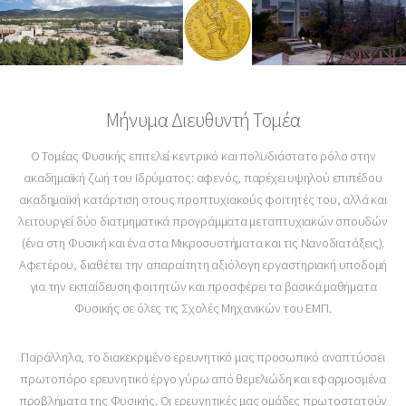
Μήνυμα Διευθυντή Τομέα
Ο Τομέας Φυσικής επιτελεί κεντρικό και πολυδιάστατο ρόλο στην
ακαδημαϊκή ζωή του Ιδρύματος: αφενός, παρέχει υψηλού επιπέδου
ακαδημαϊκή κατάρτιση στους προπτυχιακούς φοιτητές του, αλλά και
λειτουργεί δύο διατμηματικά προγράμματα μεταπτυχιακών σπουδών
(ένα στη Φυσική και ένα στα Μικροσυστήματα και τις Νανοδιατάξεις).
Αφετέρου, διαθέτει την απαραίτητη αξιόλογη εργαστηριακή υποδομή
για την εκπαίδευση φοιτητών και προσφέρει τα βασικά μαθήματα
Φυσικής σε όλες τις Σχολές Μηχανικών του ΕΜΠ.
Παράλληλα, το διακεκριμένο ερευνητικό μας προσωπικό αναπτύσσει
πρωτοπόρο ερευνητικό έργο γύρω από θεμελιώδη και εφαρμοσμένα
προβλήματα της Φυσικής. Οι ερευνητικές μας ομάδες πρωτοστατούν