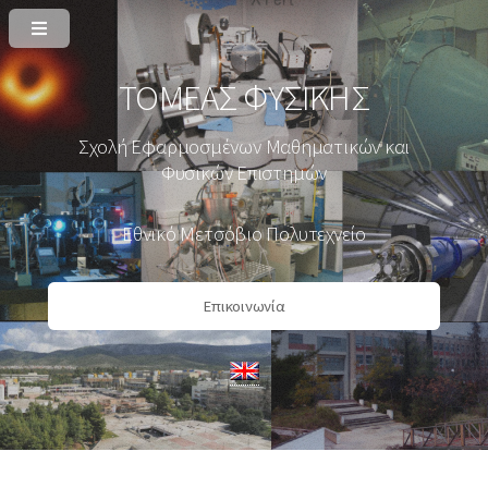
ΤΟΜΕΑΣ ΦΥΣΙΚΗΣ
Σχολή Εφαρμοσμένων Μαθηματικών και
Φυσικών Επιστημών
Εθνικό Μετσόβιο Πολυτεχνείο
Επικοινωνία