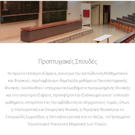
Προπτυχιακές Σπουδές
Τα πρώτα τέσσερα εξάμηνα, κοινά για την κατεύθυνση Μαθηματικού
και Φυσικού, περιλαμβάνουν θεμελιώδη μαθήματα Πανεπιστημιακής
Φυσικής. Ακολουθούν υποχρεωτικά μαθήματα προχωρημένης Φυσικής
και στα ανώτερα εξάμηνα, προσφέρονται εξειδικευμένα κατ’ επιλογήν
μαθήματα, επιτρέποντας την εμβάθυνση σε σύγχρονους τομείς, όπως
η Υπολογιστική και Θεωρητική Φυσική, η Πυρηνική Φυσική και τα
Στοιχειώδη Σωματίδια, η Οπτοηλεκτρονική και τα Λέιζερ, τα Προηγμένα
Τεχνολογικά Υλικά και η Μηχανική των Υλικών.