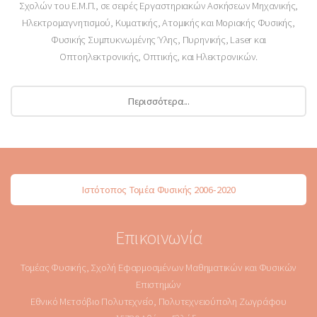
Σχολών του Ε.Μ.Π., σε σειρές Εργαστηριακών Ασκήσεων Μηχανικής,
Ηλεκτρομαγνητισμού, Κυματικής, Ατομικής και Μοριακής Φυσικής,
Φυσικής Συμπυκνωμένης Ύλης, Πυρηνικής, Laser και
Οπτοηλεκτρονικής, Οπτικής, και Ηλεκτρονικών.
Περισσότερα...
Ιστότοπος Τομέα Φυσικής 2006-2020
Επικοινωνία
Τομέας Φυσικής, Σχολή Εφαρμοσμένων Μαθηματικών και Φυσικών
Επιστημών
Εθνικό Μετσόβιο Πολυτεχνείο, Πολυτεχνειούπολη Ζωγράφου