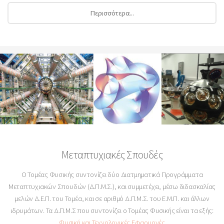
Περισσότερα...
Μεταπτυχιακές Σπουδές
Ο Τομέας Φυσικής συντονίζει δύο Διατμηματικά Προγράμματα
Μεταπτυχιακών Σπουδών (Δ.Π.Μ.Σ.), και συμμετέχει, μέσω διδασκαλίας
μελών Δ.Ε.Π. του Τομέα, και σε αριθμό Δ.Π.Μ.Σ. του Ε.Μ.Π. και άλλων
ιδρυμάτων. Τα Δ.Π.Μ.Σ που συντονίζει ο Τομέας Φυσικής είναι τα εξής:
Φυσική και Τεχνολογικές Εφαρμογές