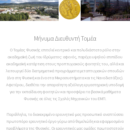
Μήνυμα Διευθυντή Τομέα
Ο Τομέας Φυσικής επιτελεί κεντρικό και πολυδιάστατο ρόλο στην
ακαδημαϊκή ζωή του Ιδρύματος: αφενός, παρέχει υψηλού επιπέδου
ακαδημαϊκή κατάρτιση στους προπτυχιακούς φοιτητές του, αλλά και
λειτουργεί δύο διατμηματικά προγράμματα μεταπτυχιακών σπουδών
(ένα στη Φυσική και ένα στα Μικροσυστήματα και τις Νανοδιατάξεις).
Αφετέρου, διαθέτει την απαραίτητη αξιόλογη εργαστηριακή υποδομή
για την εκπαίδευση φοιτητών και προσφέρει τα βασικά μαθήματα
Φυσικής σε όλες τις Σχολές Μηχανικών του ΕΜΠ.
Παράλληλα, το διακεκριμένο ερευνητικό μας προσωπικό αναπτύσσει
πρωτοπόρο ερευνητικό έργο γύρω από θεμελιώδη και εφαρμοσμένα
προβλήματα της Φυσικής. Οι ερευνητικές μας ομάδες πρωτοστατούν