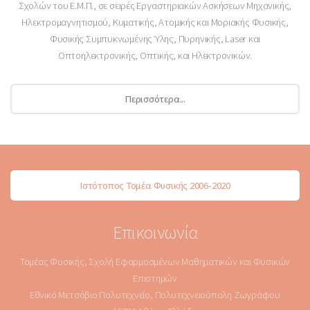
Σχολών του Ε.Μ.Π., σε σειρές Εργαστηριακών Ασκήσεων Μηχανικής,
Ηλεκτρομαγνητισμού, Κυματικής, Ατομικής και Μοριακής Φυσικής,
Φυσικής Συμπυκνωμένης Ύλης, Πυρηνικής, Laser και
Οπτοηλεκτρονικής, Οπτικής, και Ηλεκτρονικών.
Περισσότερα...
Ιστότοπος Τομέα Φυσικής 2006-2020
Επικοινωνία
Τομέας Φυσικής, Σχολή Εφαρμοσμένων Μαθηματικών και Φυσικών
Επιστημών
Εθνικό Μετσόβιο Πολυτεχνείο, Πολυτεχνειούπολη Ζωγράφου