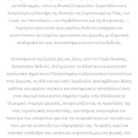
σε πεδία αιχμής—όπως η Φυσική Στοιχειωδών Σωματιδίων και η
Κοσμολογία, η Επιστήμη της Φυσικής της Συμπυκνωμένης Ύλης, των
Laser, των Νανοϋλικών, του Περιβάλλοντος και της Βιοφυσικής—,
παράγουν ερευνητικό έργο μεγάλης διεθνούς απήχησης και
αναπτύσσουν εκτεταμένες ερευνητικές συνεργασίες με εξαιρετικά
ακαδημαϊκά κέντρα, πανεπιστήμια και ινστιτούτα διεθνώς.
Οι απόφοιτοί της Σχολής μας και, ιδίως, από τον Τομέα Φυσικής,
διαπρέπουν διεθνώς. Στελεχώνουν το διδακτικό και ερευνητικό
προσωπικό σημαντικών Πανεπιστημίων και Ερευνητικών Ινστιτούτων
στην Ευρώπη, τις ΗΠΑ και την Ασία. Παράλληλα, αναλαμβάνουν θέσεις
ευθύνης και υψηλών τεχνικών και επιστημονικών απαιτήσεων τόσο
στον ιδιωτικό όσο και στον δημόσιο τομέα, στην Ελλάδα και το
εξωτερικό. Η αγορά εργασίας, αντιμετωπίζοντας τις προκλήσεις της
νέας τεχνολογικής επανάστασης, έχει πλήρως αναγνωρίσει την
ποιότητα των αποφοίτων μας και την αναγκαιότητα των προσόντων
τους για την ανάπτυξη των επιχειρήσεών της. Το υψηλό, ευρύ και
ποιοτικό υπόβαθρο που αποκτούν οι φοιτητές μας στη φυσική, στα