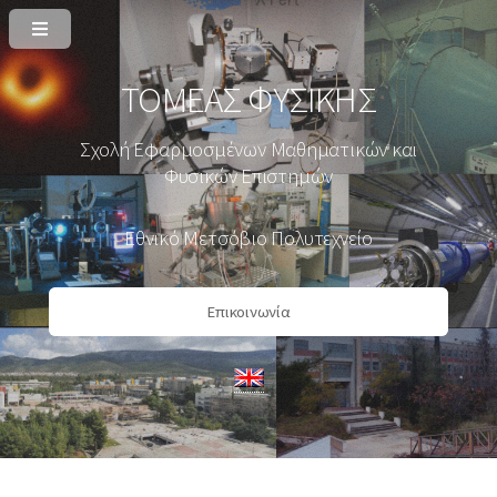
ΤΟΜΕΑΣ ΦΥΣΙΚΗΣ
Σχολή Εφαρμοσμένων Μαθηματικών και
Φυσικών Επιστημών
Εθνικό Μετσόβιο Πολυτεχνείο
Επικοινωνία