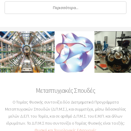
Περισσότερα...
Μεταπτυχιακές Σπουδές
Ο Τομέας Φυσικής συντονίζει δύο Διατμηματικά Προγράμματα
Μεταπτυχιακών Σπουδών (Δ.Π.Μ.Σ.), και συμμετέχει, μέσω διδασκαλίας
μελών Δ.Ε.Π. του Τομέα, και σε αριθμό Δ.Π.Μ.Σ. του Ε.Μ.Π. και άλλων
ιδρυμάτων. Τα Δ.Π.Μ.Σ που συντονίζει ο Τομέας Φυσικής είναι τα εξής:
Φυσική και Τεχνολογικές Εφαρμογές