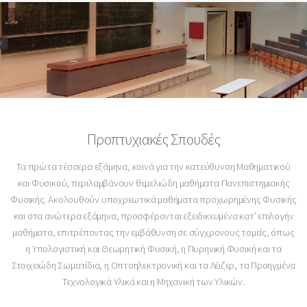
Προπτυχιακές Σπουδές
Τα πρώτα τέσσερα εξάμηνα, κοινά για την κατεύθυνση Μαθηματικού
και Φυσικού, περιλαμβάνουν θεμελιώδη μαθήματα Πανεπιστημιακής
Φυσικής. Ακολουθούν υποχρεωτικά μαθήματα προχωρημένης Φυσικής
και στα ανώτερα εξάμηνα, προσφέρονται εξειδικευμένα κατ’ επιλογήν
μαθήματα, επιτρέποντας την εμβάθυνση σε σύγχρονους τομείς, όπως
η Υπολογιστική και Θεωρητική Φυσική, η Πυρηνική Φυσική και τα
Στοιχειώδη Σωματίδια, η Οπτοηλεκτρονική και τα Λέιζερ, τα Προηγμένα
Τεχνολογικά Υλικά και η Μηχανική των Υλικών.