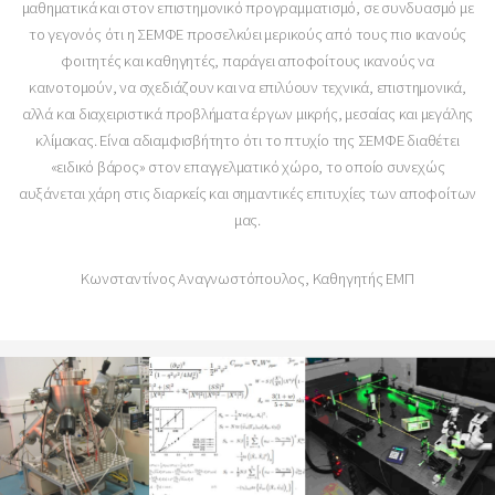
μαθηματικά και στον επιστημονικό προγραμματισμό, σε συνδυασμό με
το γεγονός ότι η ΣΕΜΦΕ προσελκύει μερικούς από τους πιο ικανούς
φοιτητές και καθηγητές, παράγει αποφοίτους ικανούς να
καινοτομούν, να σχεδιάζουν και να επιλύουν τεχνικά, επιστημονικά,
αλλά και διαχειριστικά προβλήματα έργων μικρής, μεσαίας και μεγάλης
κλίμακας. Είναι αδιαμφισβήτητο ότι το πτυχίο της ΣΕΜΦΕ διαθέτει
«ειδικό βάρος» στον επαγγελματικό χώρο, το οποίο συνεχώς
αυξάνεται χάρη στις διαρκείς και σημαντικές επιτυχίες των αποφοίτων
μας.
Κωνσταντίνος Αναγνωστόπουλος, Καθηγητής ΕΜΠ