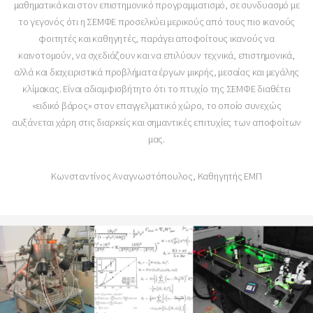
μαθηματικά και στον επιστημονικό προγραμματισμό, σε συνδυασμό με
το γεγονός ότι η ΣΕΜΦΕ προσελκύει μερικούς από τους πιο ικανούς
φοιτητές και καθηγητές, παράγει αποφοίτους ικανούς να
καινοτομούν, να σχεδιάζουν και να επιλύουν τεχνικά, επιστημονικά,
αλλά και διαχειριστικά προβλήματα έργων μικρής, μεσαίας και μεγάλης
κλίμακας. Είναι αδιαμφισβήτητο ότι το πτυχίο της ΣΕΜΦΕ διαθέτει
«ειδικό βάρος» στον επαγγελματικό χώρο, το οποίο συνεχώς
αυξάνεται χάρη στις διαρκείς και σημαντικές επιτυχίες των αποφοίτων
μας.
Κωνσταντίνος Αναγνωστόπουλος, Καθηγητής ΕΜΠ