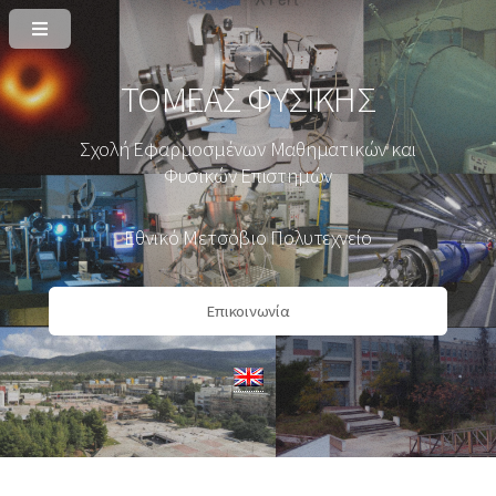
ΤΟΜΕΑΣ ΦΥΣΙΚΗΣ
Σχολή Εφαρμοσμένων Μαθηματικών και
Φυσικών Επιστημών
Εθνικό Μετσόβιο Πολυτεχνείο
Επικοινωνία