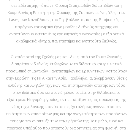
σε πεδία αιχμής—όπως η Φυσική Στοιχειωδών Σωματιδίων και η
Κοσμολογία, η Επιστήμη της Φυσικής της Συμπυκνωμένης Ύλης, των
Laser, των Νανοϋλικών, του Περιβάλλοντος και της Βιοφυσικής—,
παράγουν ερευνητικό έργο μεγάλης διεθνούς απήχησης και
αναπτύσσουν εκτεταμένες ερευνητικές συνεργασίες με εξαιρετικά
ακαδημαϊκά κέντρα, πανεπιστήμια και ινστιτούτα διεθνώς.
Οι απόφοιτοί της Σχολής μας και, ιδίως, από τον Τομέα Φυσικής,
διαπρέπουν διεθνώς. Στελεχώνουν το διδακτικό και ερευνητικό
προσωπικό σημαντικών Πανεπιστημίων και Ερευνητικών Ινστιτούτων
στην Ευρώπη, τις ΗΠΑ και την Ασία. Παράλληλα, αναλαμβάνουν θέσεις
ευθύνης και υψηλών τεχνικών και επιστημονικών απαιτήσεων τόσο
στον ιδιωτικό όσο και στον δημόσιο τομέα, στην Ελλάδα και το
εξωτερικό. Η αγορά εργασίας, αντιμετωπίζοντας τις προκλήσεις της
νέας τεχνολογικής επανάστασης, έχει πλήρως αναγνωρίσει την
ποιότητα των αποφοίτων μας και την αναγκαιότητα των προσόντων
τους για την ανάπτυξη των επιχειρήσεών της. Το υψηλό, ευρύ και
ποιοτικό υπόβαθρο που αποκτούν οι φοιτητές μας στη φυσική, στα