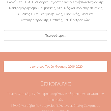
Σχολών του Ε.Μ.Π., σε σειρές Εργαστηριακών Ασκήσεων Μηχανικής,
Ηλεκτρομαγνητισμού, Κυματικής, Ατομικής και Μοριακής Φυσικής,
Φυσικής Συμπυκνωμένης Ύλης, Πυρηνικής, Laser και
Οπτοηλεκτρονικής, Οπτικής, και Ηλεκτρονικών.
Περισσότερα...
Ιστότοπος Τομέα Φυσικής 2006-2020
Επικοινωνία
Τομέας Φυσικής, Σχολή Εφαρμοσμένων Μαθηματικών και Φυσικών
Επιστημών
Εθνικό Μετσόβιο Πολυτεχνείο, Πολυτεχνειούπολη Ζωγράφου