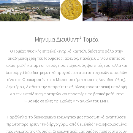
Μήνυμα Διευθυντή Τομέα
Ο Τομέας Φυσικής επιτελεί κεντρικό και πολυδιάστατο ρόλο στην
ακαδημαϊκή ζωή του Ιδρύματος: αφενός, παρέχει υψηλού επιπέδου
ακαδημαϊκή κατάρτιση στους προπτυχιακούς φοιτητές του, αλλά και
λειτουργεί δύο διατμηματικά προγράμματα μεταπτυχιακών σπουδών
(ένα στη Φυσική και ένα στα Μικροσυστήματα και τις Νανοδιατάξεις).
Αφετέρου, διαθέτει την απαραίτητη αξιόλογη εργαστηριακή υποδομή
για την εκπαίδευση φοιτητών και προσφέρει τα βασικά μαθήματα
Φυσικής σε όλες τις Σχολές Μηχανικών του ΕΜΠ.
Παράλληλα, το διακεκριμένο ερευνητικό μας προσωπικό αναπτύσσει
πρωτοπόρο ερευνητικό έργο γύρω από θεμελιώδη και εφαρμοσμένα
προβλήματα της Φυσικής. Οι ερευνητικές μας ομάδες πρωτοστατούν