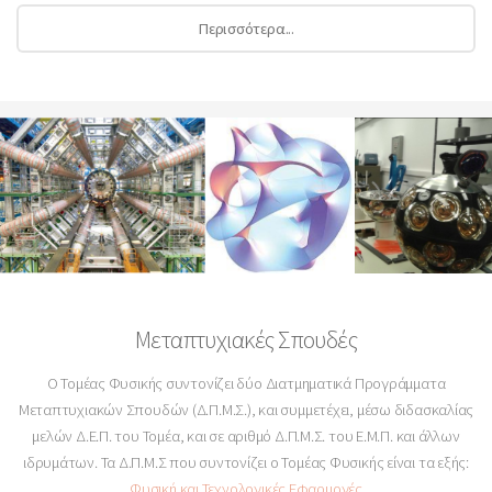
Περισσότερα...
Μεταπτυχιακές Σπουδές
Ο Τομέας Φυσικής συντονίζει δύο Διατμηματικά Προγράμματα
Μεταπτυχιακών Σπουδών (Δ.Π.Μ.Σ.), και συμμετέχει, μέσω διδασκαλίας
μελών Δ.Ε.Π. του Τομέα, και σε αριθμό Δ.Π.Μ.Σ. του Ε.Μ.Π. και άλλων
ιδρυμάτων. Τα Δ.Π.Μ.Σ που συντονίζει ο Τομέας Φυσικής είναι τα εξής:
Φυσική και Τεχνολογικές Εφαρμογές