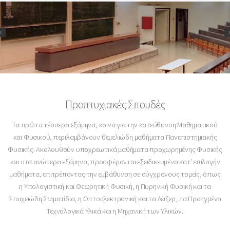
Προπτυχιακές Σπουδές
Τα πρώτα τέσσερα εξάμηνα, κοινά για την κατεύθυνση Μαθηματικού
και Φυσικού, περιλαμβάνουν θεμελιώδη μαθήματα Πανεπιστημιακής
Φυσικής. Ακολουθούν υποχρεωτικά μαθήματα προχωρημένης Φυσικής
και στα ανώτερα εξάμηνα, προσφέρονται εξειδικευμένα κατ’ επιλογήν
μαθήματα, επιτρέποντας την εμβάθυνση σε σύγχρονους τομείς, όπως
η Υπολογιστική και Θεωρητική Φυσική, η Πυρηνική Φυσική και τα
Στοιχειώδη Σωματίδια, η Οπτοηλεκτρονική και τα Λέιζερ, τα Προηγμένα
Τεχνολογικά Υλικά και η Μηχανική των Υλικών.