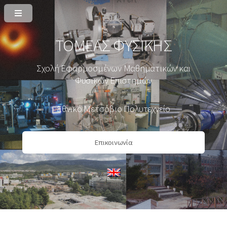
ΤΟΜΕΑΣ ΦΥΣΙΚΗΣ
Σχολή Εφαρμοσμένων Μαθηματικών και
Φυσικών Επιστημών
Εθνικό Μετσόβιο Πολυτεχνείο
Επικοινωνία