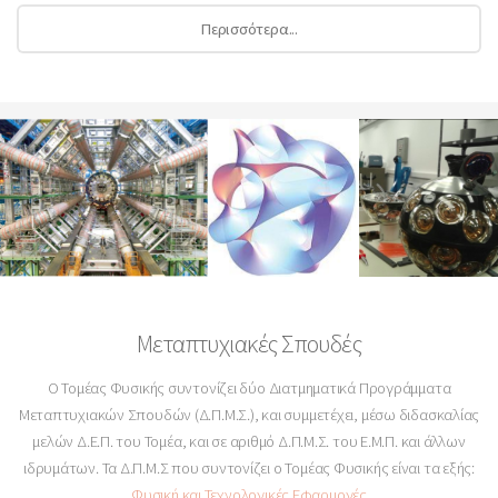
Περισσότερα...
Μεταπτυχιακές Σπουδές
Ο Τομέας Φυσικής συντονίζει δύο Διατμηματικά Προγράμματα
Μεταπτυχιακών Σπουδών (Δ.Π.Μ.Σ.), και συμμετέχει, μέσω διδασκαλίας
μελών Δ.Ε.Π. του Τομέα, και σε αριθμό Δ.Π.Μ.Σ. του Ε.Μ.Π. και άλλων
ιδρυμάτων. Τα Δ.Π.Μ.Σ που συντονίζει ο Τομέας Φυσικής είναι τα εξής:
Φυσική και Τεχνολογικές Εφαρμογές