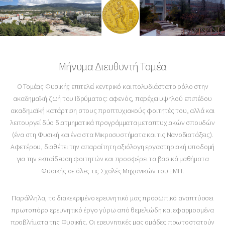
Μήνυμα Διευθυντή Τομέα
Ο Τομέας Φυσικής επιτελεί κεντρικό και πολυδιάστατο ρόλο στην
ακαδημαϊκή ζωή του Ιδρύματος: αφενός, παρέχει υψηλού επιπέδου
ακαδημαϊκή κατάρτιση στους προπτυχιακούς φοιτητές του, αλλά και
λειτουργεί δύο διατμηματικά προγράμματα μεταπτυχιακών σπουδών
(ένα στη Φυσική και ένα στα Μικροσυστήματα και τις Νανοδιατάξεις).
Αφετέρου, διαθέτει την απαραίτητη αξιόλογη εργαστηριακή υποδομή
για την εκπαίδευση φοιτητών και προσφέρει τα βασικά μαθήματα
Φυσικής σε όλες τις Σχολές Μηχανικών του ΕΜΠ.
Παράλληλα, το διακεκριμένο ερευνητικό μας προσωπικό αναπτύσσει
πρωτοπόρο ερευνητικό έργο γύρω από θεμελιώδη και εφαρμοσμένα
προβλήματα της Φυσικής. Οι ερευνητικές μας ομάδες πρωτοστατούν