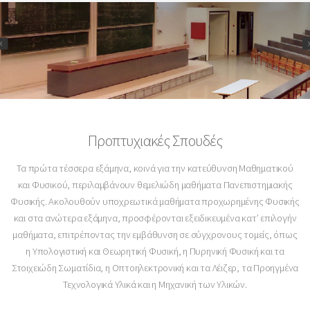
Προπτυχιακές Σπουδές
Τα πρώτα τέσσερα εξάμηνα, κοινά για την κατεύθυνση Μαθηματικού
και Φυσικού, περιλαμβάνουν θεμελιώδη μαθήματα Πανεπιστημιακής
Φυσικής. Ακολουθούν υποχρεωτικά μαθήματα προχωρημένης Φυσικής
και στα ανώτερα εξάμηνα, προσφέρονται εξειδικευμένα κατ’ επιλογήν
μαθήματα, επιτρέποντας την εμβάθυνση σε σύγχρονους τομείς, όπως
η Υπολογιστική και Θεωρητική Φυσική, η Πυρηνική Φυσική και τα
Στοιχειώδη Σωματίδια, η Οπτοηλεκτρονική και τα Λέιζερ, τα Προηγμένα
Τεχνολογικά Υλικά και η Μηχανική των Υλικών.