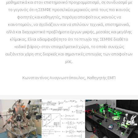
μαθηματικά και στον επιστημονικό προγραμματισμό, σε συνδυασμό με
το γεγονός ότι η ΣΕΜΦΕ προσελκύει μερικούς από τους πιο ικανούς
φοιτητές και καθηγητές, παράγει αποφοίτους ικανούς να
καινοτομούν, να σχεδιάζουν και να επιλύουν τεχνικά, επιστημονικά,
αλλά και διαχειριστικά προβλήματα έργων μικρής, μεσαίας και μεγάλης
κλίμακας. Είναι αδιαμφισβήτητο ότι το πτυχίο της ΣΕΜΦΕ διαθέτει
«ειδικό βάρος» στον επαγγελματικό χώρο, το οποίο συνεχώς
αυξάνεται χάρη στις διαρκείς και σημαντικές επιτυχίες των αποφοίτων
μας.
Κωνσταντίνος Αναγνωστόπουλος, Καθηγητής ΕΜΠ