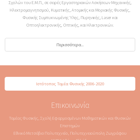
Σχολών του Ε.Μ.Π., σε σειρές Εργαστηριακών Ασκήσεων Μηχανικής,
Ηλεκτρομαγνητισμού, Κυματικής, Ατομικής και Μοριακής Φυσικής,
Φυσικής Συμπυκνωμένης Ύλης, Πυρηνικής, Laser και
Οπτοηλεκτρονικής, Οπτικής, και Ηλεκτρονικών.
Περισσότερα...
Ιστότοπος Τομέα Φυσικής 2006-2020
Επικοινωνία
Τομέας Φυσικής, Σχολή Εφαρμοσμένων Μαθηματικών και Φυσικών
Επιστημών
Εθνικό Μετσόβιο Πολυτεχνείο, Πολυτεχνειούπολη Ζωγράφου