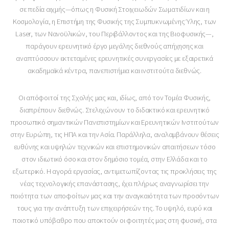
σε πεδία αιχμής—όπως η Φυσική Στοιχειωδών Σωματιδίων και η
Κοσμολογία, η Επιστήμη της Φυσικής της Συμπυκνωμένης Ύλης, των
Laser, των Νανοϋλικών, του Περιβάλλοντος και της Βιοφυσικής—,
παράγουν ερευνητικό έργο μεγάλης διεθνούς απήχησης και
αναπτύσσουν εκτεταμένες ερευνητικές συνεργασίες με εξαιρετικά
ακαδημαϊκά κέντρα, πανεπιστήμια και ινστιτούτα διεθνώς.
Οι απόφοιτοί της Σχολής μας και, ιδίως, από τον Τομέα Φυσικής,
διαπρέπουν διεθνώς. Στελεχώνουν το διδακτικό και ερευνητικό
προσωπικό σημαντικών Πανεπιστημίων και Ερευνητικών Ινστιτούτων
στην Ευρώπη, τις ΗΠΑ και την Ασία. Παράλληλα, αναλαμβάνουν θέσεις
ευθύνης και υψηλών τεχνικών και επιστημονικών απαιτήσεων τόσο
στον ιδιωτικό όσο και στον δημόσιο τομέα, στην Ελλάδα και το
εξωτερικό. Η αγορά εργασίας, αντιμετωπίζοντας τις προκλήσεις της
νέας τεχνολογικής επανάστασης, έχει πλήρως αναγνωρίσει την
ποιότητα των αποφοίτων μας και την αναγκαιότητα των προσόντων
τους για την ανάπτυξη των επιχειρήσεών της. Το υψηλό, ευρύ και
ποιοτικό υπόβαθρο που αποκτούν οι φοιτητές μας στη φυσική, στα